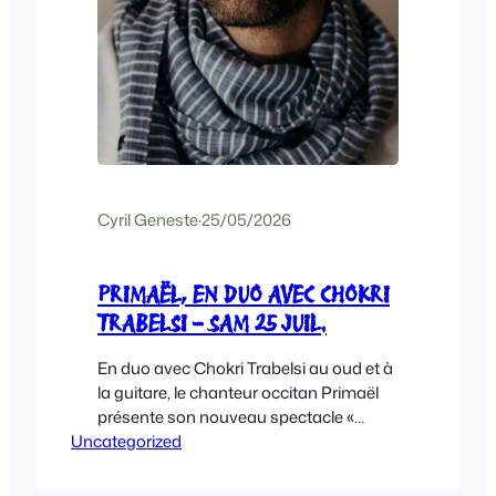
Cyril Geneste
·
25/05/2026
PRIMAËL, EN DUO AVEC CHOKRI
TRABELSI – SAM 25 JUIL.
En duo avec Chokri Trabelsi au oud et à
la guitare, le chanteur occitan Primaël
présente son nouveau spectacle «
Uncategorized
Languiment, la saudade occitane » lors
d’un concert exceptionnel à Végennes
le 25 juillet 2026 ! Ne ratez pas