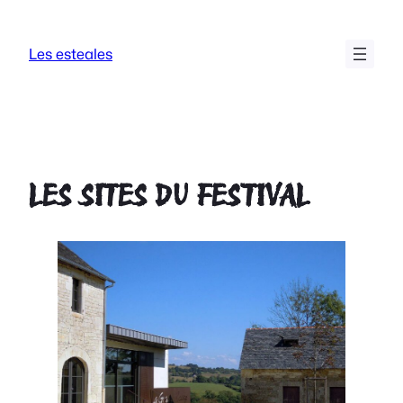
Aller
au
Les esteales
contenu
LES SITES DU FESTIVAL